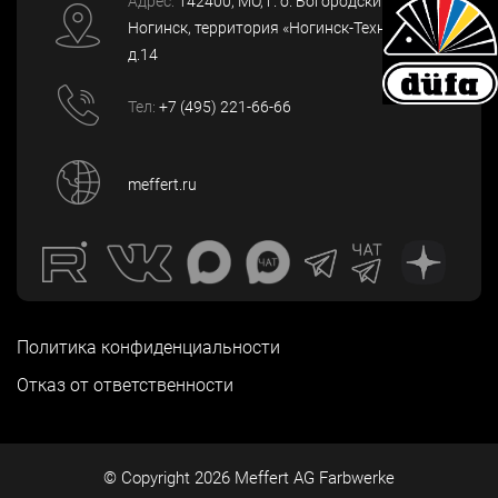
Адрес:
142400
, МО, г. о. Богородский, г.
Ногинск
,
территория «Ногинск-Технопарк»,
д.14
Тел:
+7 (495) 221-66-66
meffert.ru
Политика конфиденциальности
Отказ от ответственности
© Copyright
2026
Meffert AG Farbwerke