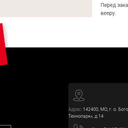
Перед зака
вееру.
Адрес:
142400
, МО, г. о. Бог
Технопарк», д.14