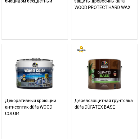
биоцидом бесцветный
защиты древесины düfa
WOOD PROTECT HARD WAX
Декоративный кроющий
Деревозащитная грунтовка
антисептик düfa WOOD
düfa DÜFATEX BASE
COLOR