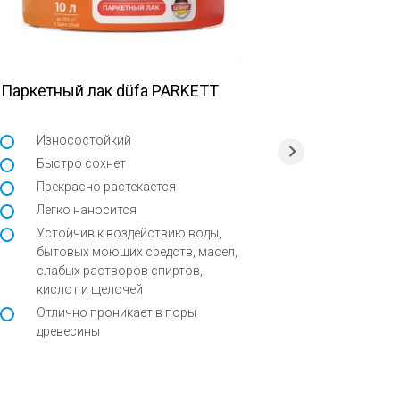
Паркетный лак düfa PARKETT
Лак парке
düfa PRE
LAQUER D
Износостойкий
Быстро сохнет
Прекрасно растекается
Однок
Легко наносится
Водор
Устойчив к воздействию воды,
Свето
бытовых моющих средств, масел,
Высока
слабых растворов спиртов,
высых
кислот и щелочей
Отлично проникает в поры
древесины