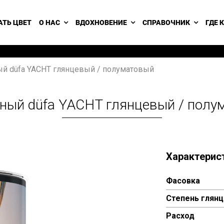
АТЬ ЦВЕТ
О НАС
ВДОХНОВЕНИЕ
СПРАВОЧНИК
ГДЕ 
ый düfa YACHT глянцевый / полуматовый
тный düfa YACHT глянцевый / полу
Характерис
Фасовка
Степень глянц
Расход