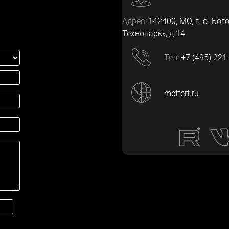
Адрес:
142400
, МО, г. о. Бог
Технопарк», д.14
Тел:
+7 (495) 221
meffert.ru