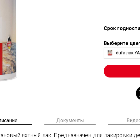
Срок годност
Выберите цве
düfa лак Y
писание
Документы
Виде
ановый яхтный лак. Предназначен для лакировки д