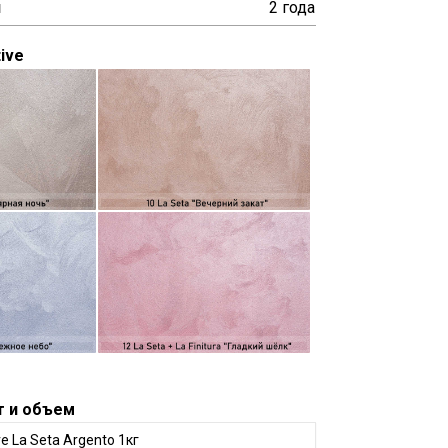
и
2 года
ive
т и объем
ve La Seta Argento 1кг