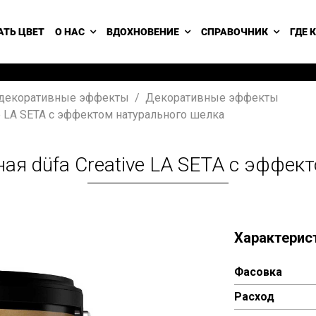
АТЬ ЦВЕТ
О НАС
ВДОХНОВЕНИЕ
СПРАВОЧНИК
ГДЕ 
 декоративные эффекты
Декоративные эффекты
ve LA SETA с эффектом натурального шелка
ая düfa Creative LA SETA с эффек
Характерис
Фасовка
Расход