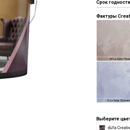
Срок годност
Фактуры Creat
Выберите цве
düfa Creati