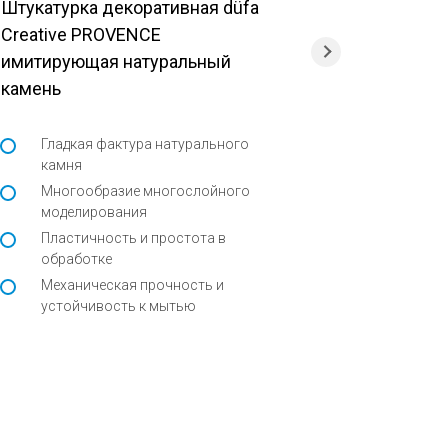
Штукатурка декоративная düfa
Штукатурк
Creative PROVENCE
роллерна
имитирующая натуральный
камень
Комфот
Прекра
Механи
Гладкая фактура натурального
камня
Пароп
Многообразие многослойного
Атмос
моделирования
Пластичность и простота в
обработке
Механическая прочность и
устойчивость к мытью